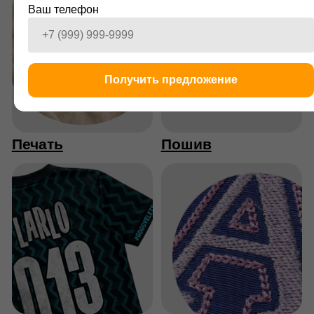
Ваш телефон
Индивидуальный пошив
Получить предложение
Разработаем лекала специально для вас
На связи 24/7
+7(495)230-28-25
Заказать звонок
info@merchone.ru
Москва,
ул. Рогожский
Посёлок, 3