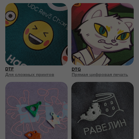
Термотрансфер
Сублимационная печать
Стойкая печать с
Печать на синтетических
эффектами
тканях
Примеры
сублимации