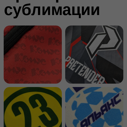
бренда):
Add files
Отправить
Частые
вопросы