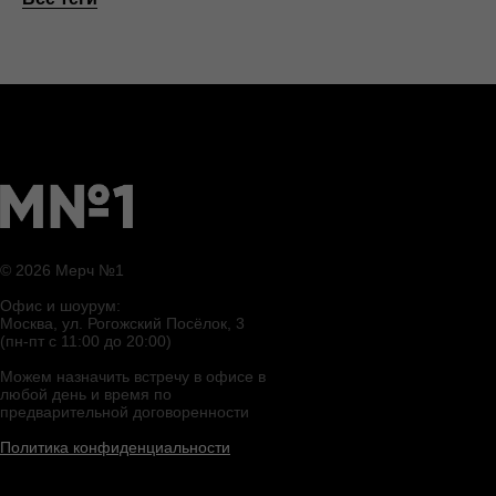
© 2026 Мерч №1
Офис и шоурум:
Москва, ул. Рогожский Посёлок, 3
(пн-пт с 11:00 до 20:00)
Можем назначить встречу в офисе в
любой день и время по
предварительной договоренности
Политика конфиденциальности