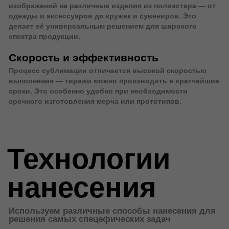
DTF
DTG
Для сложных принтов
Прямая цифровая печать
Шелкография
Вышивка
Тут и слов мало
Для больших тиражей