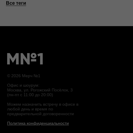
Все теги
© 2026 Мерч №1
Офис и шоурум:
Москва, ул. Рогожский Посёлок, 3
(пн-пт с 11:00 до 20:00)
Можем назначить встречу в офисе в
любой день и время по
предварительной договоренности
Политика конфиденциальности