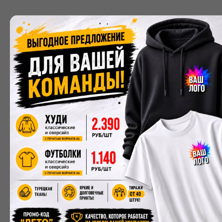
ВШЭ
Пошив бомберов для Высшей Школы Экономики
На связи 24/7
+7(495)230-28-25
Заказать звонок
info@merchone.ru
Москва,
ул. Рогожский
Посёлок, 3
(пн-пт с 11 до 20)