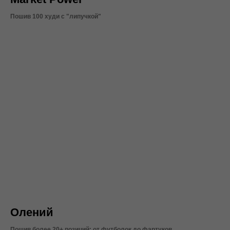
Пошив 100 худи с "липучкой"
Олений
Пошив более 20+ позиций: от футболок до фартуков