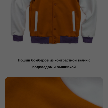
Пошив бомберов из контрастной ткани с
подкладом и вышивкой