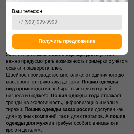
швы и качественная фурнитура.
Ваш телефон
Стоимость
пошив одежды для мужчин
на заказ:
рубашка — от 3500 ₽, брюки — от 5000 ₽, пиджак — от
12 000 ₽, пальто — от 15 000 ₽. Многие ателье
предлагают пошив мужских костюмов под ключ с
тремя примерками. Для повседневной одежды
(
худи
,
Получить предложение
джинсы) цены ниже:
худи
— от 4000 ₽, джинсы — от
5000 ₽. При заказе
пошив одежды для мужчин
важно предусмотреть возможность примерки с учётом
осанки и разворота плеч.
Швейное производство многолико: от единичного до
массового, от трикотажа до кожи.
Пошив одежды
вид производства
выбирают исходя из целей
бизнеса и бюджета.
Пошив одежды года
отражает
тренды на экологичность, цифровизацию и малые
тиражи.
Пошив одежды заказ россии
доступен как
для крупных компаний, так и для стартапов. А
пошив
одежды для мужчин
требует особого внимания к
крою и деталям.