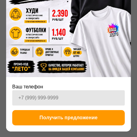
Москве. Наши опытные мастера и конструкторы
помогут воплотить в жизнь любую вашу идею — от
эскиза до готового изделия, гарантируя безупречную
посадку и высочайшее качество.
Заказать пошив одежды от идеи до реализации
можно у нас в компании
"
Мерч
№1"!
2025-12-01 16:14
ПРОДУКЦИЯ
Ваш телефон
Получить предложение