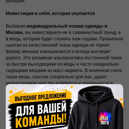
рубашки.
Инвестиция в себя, которая окупается
Выбирая
индивидуальный пошив одежды в
Москве
, вы инвестируете не в сиюминутный тренд, а
в вещь, которая будет служить вам годами. Правильно
сшитая из качественной ткани одежда не теряет
форму, меньше изнашивается и всегда выглядит
дорого. Это разумная альтернатива постоянной гонке
за быстро выходящими из моды и часто неидеально
сидящими вещами из масс-маркета. В конечном счете,
такая вещь, сшитая специально для вас, дарит
неповторимое чувство комфорта и уверенности в
себе.
Мечтаете об одежде, которая создана специально
для вас?
Компания
«
Мерч
№1» предлагает полный спектр
услуг
индивидуального пошива одежды на заказ
в