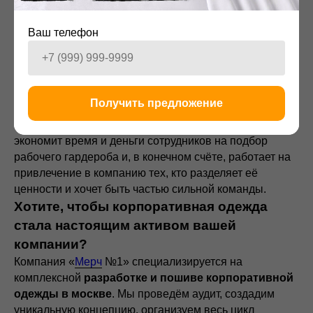
и гибкость: возможность оперативно изготовить
партию для нового отдела или запустить
Ваш телефон
лимитированную серию к корпоративному событию.
Инвестиция, которая окупается
Правильно организованный
пошив одежды для
сотрудников
— это не статья расходов, а инвестиция
Получить предложение
с понятным ROI. Она укрепляет командный дух,
повышает узнаваемость бренда на улицах города,
экономит время и деньги сотрудников на подбор
рабочего гардероба и, в конечном счёте, работает на
привлечение в компанию тех, кто разделяет её
ценности и хочет быть частью сильной команды.
Хотите, чтобы корпоративная одежда
стала настоящим активом вашей
компании?
Компания
«
Мерч
№1» специализируется на
комплексной
разработке и пошиве корпоративной
одежды в москве
. Мы проведём аудит, создадим
уникальную концепцию, организуем весь цикл