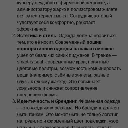
курьеру неудобно в фирменной ветровке, а
администратору жарко в полиэстровом жилете,
вся затея теряет смысл. Сотрудник, который
чувствует себя комфортно, работает
эффективнее.
Эстетика и стиль.
Одежда должна нравиться
тем, кто её носит. Современный
пошив
корпоративной одежды на заказ в москве
ушёл от безликих синих пиджаков. В тренде —
smart-casual, современные крои, приятные
цветовые палитры, возможность комбинировать
вещи (например, съёмные жилеты, разные
блузы к одному жакету). Это повышает
лояльность и снижает сопротивление
внедрению формы.
Идентичность и брендинг.
Фирменная одежда
— это «ходячая» реклама. Но брендинг должен
быть тонким. Это может быть не только логотип
на груди, но и фирменный цвет подкладки, узор
на ткани, стилизованная фурнитура. Задача —