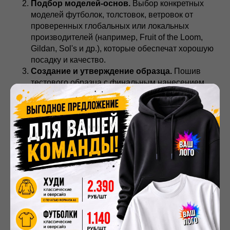
Подбор моделей-основ.
Выбор конкретных
моделей футболок, толстовок, ветровок от
проверенных глобальных или локальных
производителей (например, Fruit of the Loom,
Gildan, Sol's и др.), которые обеспечат хорошую
посадку и качество.
Создание и утверждение образца.
Пошив
тестового образца с финальным нанесением
для проверки цветопередачи, расположения и
качества.
Производство тиража и нанесение.
Массовый
пошив (или закупка бланков) и
профессиональное нанесение брендинга
выбранным способом.
Нанесение обязательной маркировки.
Включая
пошив одежды с честным знаком
,
если того требует закон.
Контроль качества, упаковка и логистика.