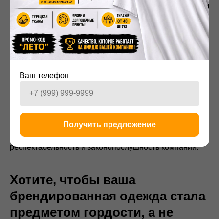
Заключение: инвестиция в
узнаваемость и лояльность
Таким образом, профессиональный
пошив одежды с
логотипом на заказ
— это не статья расходов, а
стратегическая инвестиция. Это вклад в визуальную
идентичность компании, в корпоративную культуру и в
Ваш телефон
эмоциональную связь с аудиторией. Правильно
созданная брендированная одежда работает на вас
круглосуточно, превращая сотрудников и клиентов в
живых, ходячих амбассадоров вашего бренда. А
Получить предложение
внимание к таким деталям, как обязательный
пошив
одежды c маркировкой
, демонстрирует
респектабельность и законопослушность компании.
Хотите, чтобы ваша
брендированная одежда стала
предметом гордости, а не