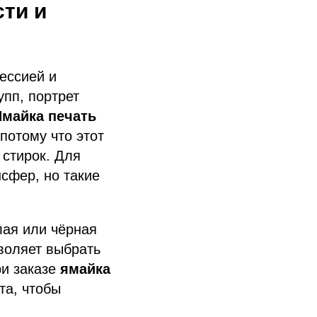
сти и
ессией и
упп, портрет
Ямайка печать
потому что этот
 стирок. Для
нсфер, но такие
лая или чёрная
воляет выбрать
ри заказе
ямайка
та, чтобы