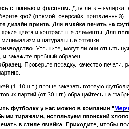
сь с тканью и фасоном.
Для лета – кулирка,
берите крой (прямой, оверсайз, приталенный).
те дизайн принта.
Для
ямайка печать на фут
 яркие цвета и контрастные элементы. Для
япо
 минимализм и натуральные оттенки.
оизводство.
Уточните, могут ли они отшить ну
), и закажите пробный образец.
образец.
Проверьте посадку, качество печати, р
партию.
ей (1–10 шт.) проще заказать готовую футболк
птовых партий (от 30 шт.) обращайтесь на фабри
ить футболку у нас можно в компании
"
Мер
быми тиражами, используем японский хлопо
ечать в стиле ямайка. Приходите, чтобы по