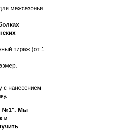
 для межсезонья
болках
нских
жный тираж (от 1
азмер.
у с нанесением
ку.
ч
№1". Мы
к и
лучить