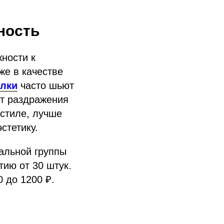
ность
ности к
же в качестве
лки
часто шьют
ет раздражения
стиле, лучше
стетику.
альной группы
тию от 30 штук.
0 до 1200 ₽.