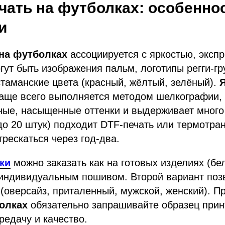
чать на футболках: особенно
и
 на футболках
ассоциируется с яркостью, экспр
гут быть изображения пальм, логотипы регги-гр
таманские цвета (красный, жёлтый, зелёный).
аще всего выполняется методом шелкографии, 
ные, насыщенные оттенки и выдерживает много
до 20 штук) подходит DTF-печать или термотра
трескаться через год-два.
ки
можно заказать как на готовых изделиях (бе
с индивидуальным пошивом. Второй вариант поз
(оверсайз, приталенный, мужской, женский). П
олках
обязательно запрашивайте образец прин
редачу и качество.