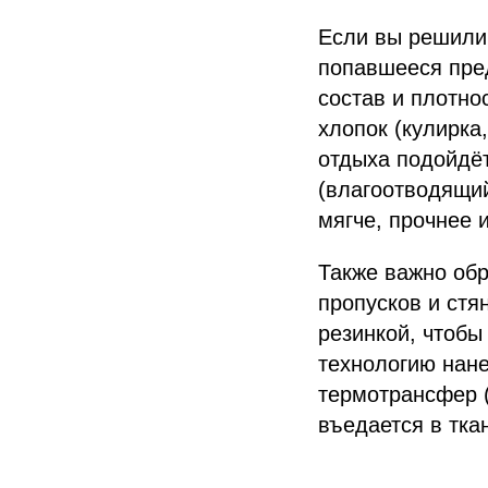
Если вы решили
попавшееся пре
состав и плотно
хлопок (кулирка
отдыха подойдё
(влагоотводящий
мягче, прочнее и
Также важно об
пропусков и стя
резинкой, чтобы
технологию нане
термотрансфер (
въедается в ткан