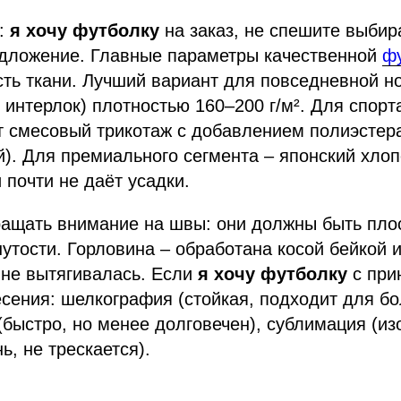
:
я хочу футболку
на заказ, не спешите выбир
дложение. Главные параметры качественной
ф
сть ткани. Лучший вариант для повседневной н
, интерлок) плотностью 160–200 г/м². Для спорт
т смесовый трикотаж с добавлением полиэстер
). Для премиального сегмента – японский хлоп
 почти не даёт усадки.
ращать внимание на швы: они должны быть пло
нутости. Горловина – обработана косой бейкой 
 не вытягивалась. Если
я хочу футболку
с при
сения: шелкография (стойкая, подходит для бо
быстро, но менее долговечен), сублимация (и
ь, не трескается).