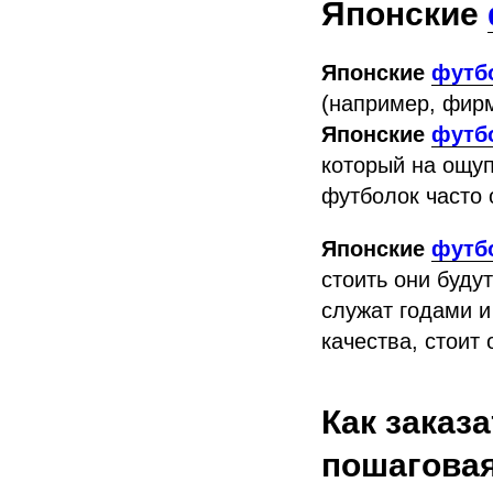
Японские
Японские
футб
(например, фирм
Японские
футб
который на ощуп
футболок часто 
Японские
футб
стоить они буду
служат годами и
качества, стоит
Как заказ
пошаговая