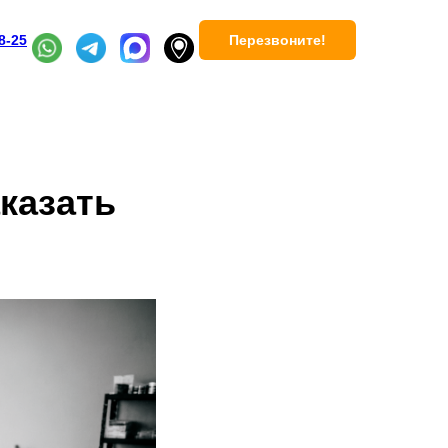
Перезвоните!
8-25
аказать