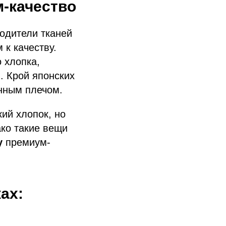
м-качество
водители тканей
к качеству.
 хлопка,
. Крой японских
нным плечом.
кий хлопок, но
ако такие вещи
у
премиум-
ах: