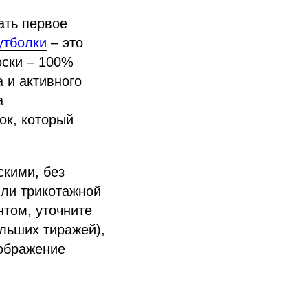
ать первое
утболки
– это
оски – 100%
а и активного
а
ок, который
скими, без
или трикотажной
нтом, уточните
льших тиражей),
зображение