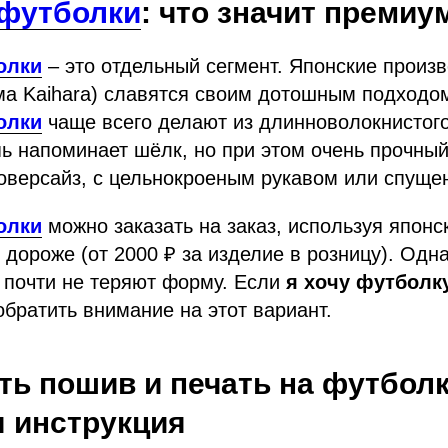
футболки
: что значит премиу
олки
– это отдельный сегмент. Японские произ
а Kaihara) славятся своим дотошным подходом 
олки
чаще всего делают из длинноволокнистого
ь напоминает шёлк, но при этом очень прочный
оверсайз, с цельнокроеным рукавом или спуще
олки
можно заказать на заказ, используя японс
т дороже (от 2000 ₽ за изделие в розницу). Одн
 почти не теряют форму. Если
я хочу футболк
 обратить внимание на этот вариант.
ать пошив и печать на футболк
 инструкция