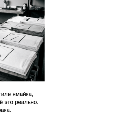
тиле ямайка,
ё это реально.
рака.