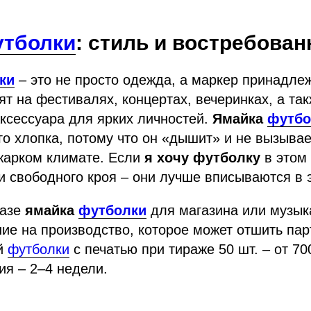
тболки
: стиль и востребован
ки
– это не просто одежда, а маркер принадлеж
ят на фестивалях, концертах, вечеринках, а так
ксессуара для ярких личностей.
Ямайка
футбо
го хлопка, потому что он «дышит» и не вызыва
жарком климате. Если
я хочу футболку
в этом 
 свободного кроя – они лучше вписываются в э
казе
ямайка
футболки
для магазина или музык
ие на производство, которое может отшить пар
й
футболки
с печатью при тираже 50 шт. – от 70
ия – 2–4 недели.