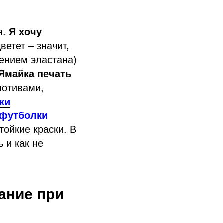
я.
Я хочу
ветет – значит,
лением эластана)
Ямайка печать
мотивами,
ки
футболки
тойкие краски. В
ь и как не
ание при