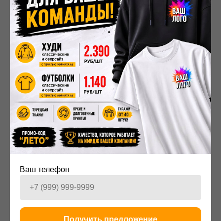
индивидуальная потертость, мягкость, уникальный
рельеф.
Мечтаете о качественной кожаной вещи,
созданной специально для вас?
Компания
«
Мерч
№1» предлагает услуги по
индивидуальному пошиву одежды из кожи. Наши
мастера работают с разными видами кожи и создают
уникальные вещи по вашим меркам и эскизам.
Заказать пошив одежды от идеи до реализации
можно у нас в компании
"
Мерч
№1"!
2025-11-27 17:33
ПРОДУКЦИЯ
Ваш телефон
Получить предложение