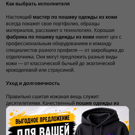
Как выбрать исполнителя
Настоящий
мастер по пошиву одежды из кожи
всегда покажет свое портфолио, образцы
материалов, расскажет о технологиях. Хорошая
фабрика по пошиву одежды из кожи
имеет цех с
профессиональным оборудованием и команду
специалистов разного профиля — от закройщика до
отделочника. Они могут предложить разные виды
кожи — от классической бычьей до экзотической
крокодиловой или страусиной.
Уход и долговечность
Правильно сшитая кожаная вещь служит
десятилетиями. Качественный
пошив одежды из
кожи
предполагает не только создание изделия, но и
консультацию по уходу. Вам объяснят, как чистить, чем
питать кожу, как хранить изделие. Со временем такая
вещь становится только лучше — появляется