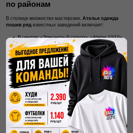
по районам
В столице множество мастерских.
Ателье одежда
пошив ряд
известных заведений включает:
В центре: «Элегантный силуэт», «Atelier 10/10»,
«
Мерч
№1».
На юге: «Ателье на Варшавке», «Швейный
двор».
На севере: «Ателье на Дмитровке», «Золотая
игла».
На востоке: «Ателье на Щёлковской», «Стиль и
комфорт».
При выборе ориентируйтесь на близость к дому и
отзывы. Многие ателье предлагают бесплатную
консультацию и снятие мерок.
Московские ателье предлагают широкий спектр услуг:
от ремонта до сложного пошива. Клиенту важно