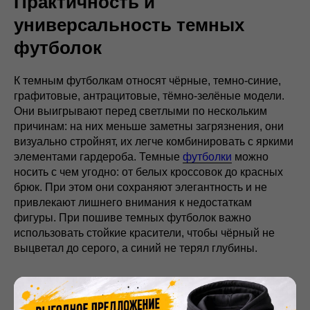
Практичность и
универсальность темных
футболок
К темным футболкам относят чёрные, темно-синие,
графитовые, антрацитовые, тёмно-зелёные модели.
Они выигрывают перед светлыми по нескольким
причинам: на них меньше заметны загрязнения, они
визуально стройнят, их легче комбинировать с яркими
элементами гардероба. Темные
футболки
можно
носить с чем угодно: от белых кроссовок до красных
брюк. При этом они сохраняют элегантность и не
привлекают лишнего внимания к недостаткам
фигуры. При пошиве темных футболок важно
использовать стойкие красители, чтобы чёрный не
выцветал до серого, а синий не терял глубины.
Как выбрать и заказать