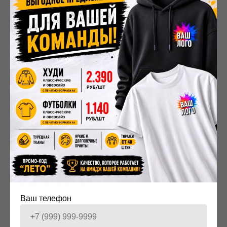
идеальную футболку
Определитесь с цветом, фасоном и тканью. Для
тёмных футболок выбирайте кулирку или футер с
добавлением полиэстера для сохранения формы.
Закажите пробный образец, чтобы проверить посадку
и качество краски. При оптовом заказе (от 30 штук)
стоимость снижается до 400–800 ₽ за единицу.
Заказать пошив одежды можно у нас в компании
"
Мерч
№1". Мы сошьём черную женскую
футболку, любые темные
футболки
, поможем
подобрать аксессуары (часы
футболки
) и
создадим образ, в котором человек в футболке
будет чувствовать себя уверенно. Приходите,
чтобы получить качественную вещь по
справедливой цене.
Ваш телефон
2026-06-04 22:44
ПРОДУКЦИЯ