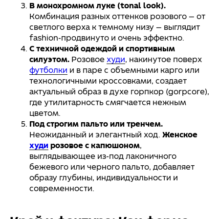
В монохромном луке (tonal look).
Комбинация разных оттенков розового — от
светлого верха к темному низу — выглядит
fashion-продвинуто и очень эффектно.
С техничной одеждой и спортивным
силуэтом.
Розовое
худи
, накинутое поверх
футболки
и в паре с объемными карго или
технологичными кроссовками, создает
актуальный образ в духе горпкор (gorpcore),
где утилитарность смягчается нежным
цветом.
Под строгим пальто или тренчем.
Неожиданный и элегантный ход.
Женское
худи
розовое с капюшоном
,
выглядывающее из-под лаконичного
бежевого или черного пальто, добавляет
образу глубины, индивидуальности и
современности.