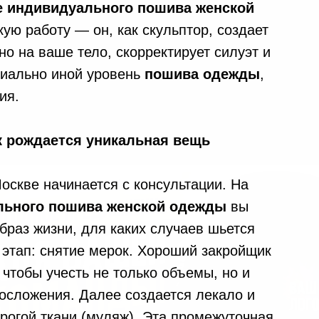
е индивидуального пошива женской
ую работу — он, как скульптор, создает
о на ваше тело, скорректирует силуэт и
пиально иной уровень
пошива одежды
,
ия.
ак рождается уникальная вещь
оскве начинается с консультации. На
льного пошива женской одежды
вы
браз жизни, для каких случаев шьется
этап: снятие мерок. Хороший закройщик
 чтобы учесть не только объемы, но и
лосложения. Далее создается лекало и
рогой ткани (муляж). Эта промежуточная