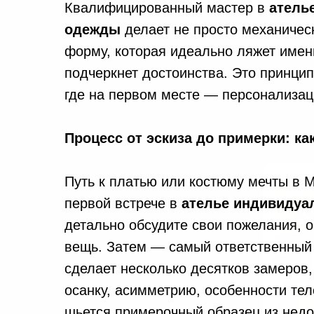
Квалифицированный мастер в
атель
одежды
делает не просто механическ
форму, которая идеально ляжет именн
подчеркнет достоинства. Это принци
где на первом месте — персонализац
Процесс от эскиза до примерки: к
Путь к платью или костюму мечты в М
первой встрече в
ателье индивидуа
детально обсудите свои пожелания, о
вещь. Затем — самый ответственный 
сделает несколько десятков замеров,
осанку, асимметрию, особенности те
шьется примерочный образец из недо