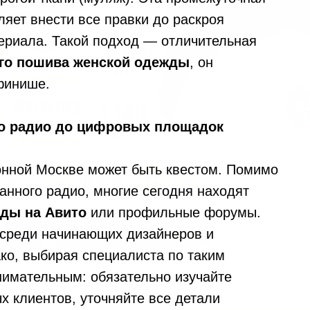
ляет внести все правки до раскроя
териала. Такой подход — отличительная
го пошива женской одежды
, он
финише.
ого радио до цифровых площадок
онной Москве может быть квестом. Помимо
нного радио, многие сегодня находят
елефон
жды на Авито
или профильные форумы.
Получить предлож
 среди начинающих дизайнеров и
ко, выбирая специалиста по таким
нимательным: обязательно изучайте
х клиентов, уточняйте все детали