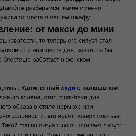
 Давайте разберёмся, какие именно
луживают места в вашем шкафу.
вление: от макси до мини
коватости, то теперь его силуэт стал
улярности находятся две, казалось бы,
е блестяще работают в женском
 длины.
Удлиненный
худи
с капюшоном
,
же до колена, стал must-have для
ного образа в стиле нормкор или
 многослойности: его носят поверх платьев,
 Такой фасон визуально вытягивает силуэт
ённости и уюта. Зачастую именно этот