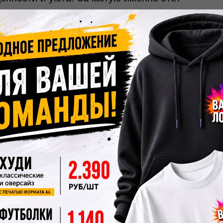
худи
с капюшоном
, сделанные из
, превращая их в альтернативу лёгкому
ивно носят контрастный вариант —
шоном
(короткий
худи
или crop hoodie).
уровне талии, оно открывает поясницу
ий и молодёжный фасон отлично работает
си и создаёт динамичный, спортивно-
таком укороченном исполнении делают
из хлопка или трикотажа для тёплой
бота о планете и