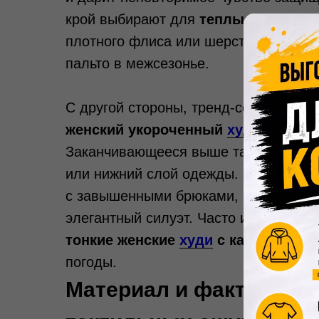
крой выбирают для
теплые женские
плотного флиса или шерстяной смеси
пальто в межсезонье.
С другой стороны, тренд-сеттеры акт
женский укороченный
худи
с капю
Заканчивающееся выше талии или на 
или нижний слой одежды. Этот дерзк
с завышенными брюками, юбками-мак
элегантный силуэт. Часто именно в 
тонкие женские
худи
с капюшоном
погоды.
Материал и фактура: за