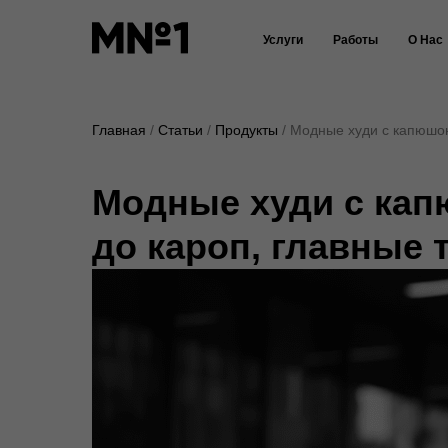
Услуги
Работы
О Нас
Главная
Статьи
Продукты
Модные худи с капюшон
Модные худи с кап
до кароп, главные 