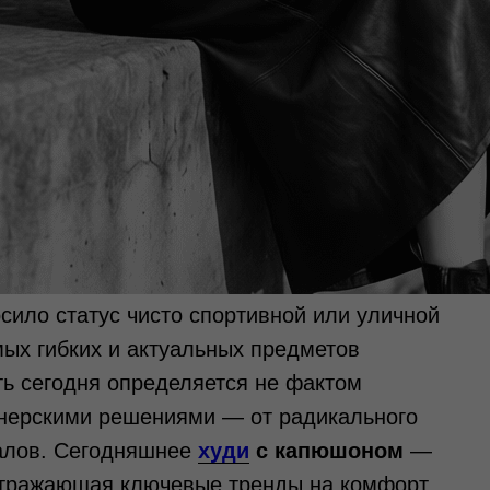
ило статус чисто спортивной или уличной
мых гибких и актуальных предметов
ть сегодня определяется не фактом
йнерскими решениями — от радикального
алов. Сегодняшнее
худи
с капюшоном
—
отражающая ключевые тренды на комфорт,