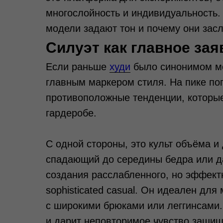
многослойность и индивидуальность.
модели задают тон и почему они зас
Силуэт как главное зая
Если раньше
худи
было синонимом меш
главным маркером стиля. На пике поп
противоположные тенденции, которы
гардеробе.
С одной стороны, это культ объёма и
спадающий до середины бедра или да
создания расслабленного, но эффект
sophisticated casual. Он идеален для
с широкими брюками или леггинсами.
и дарит неповторимое чувство защищ