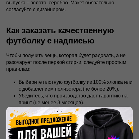
выпуска – золото, серебро. Макет обязательно
согласуйте с дизайнером.
Как заказать качественную
футболку с надписью
Чтобы получить вещь, которая будет радовать, а не
разочарует после первой стирки, следуйте простым
правилам:
Выберите плотную футболку из 100% хлопка или
с добавлением полиэстера (не более 20%).
Убедитесь, что производство даёт гарантию на
принт (не менее 3 месяцев).
Закажите пробный образец, особенно если
тираж большой.
Уточните, как ухаживать за изделием
(температура стирки, глажка).