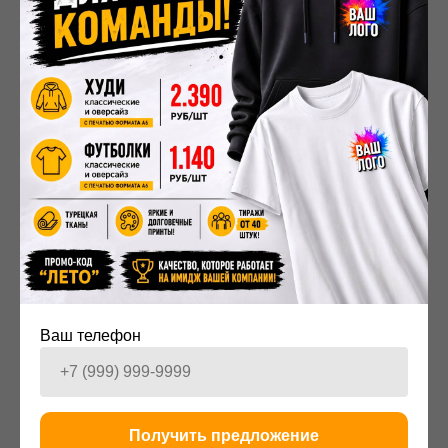
Профессиональные напечатанные надписи на
футболку для выпускника могут быть выполнены как
на одной, так и на обеих сторонах. Стоимость одной
футболки
с принтом при заказе от 10 штук – от 800 до
1500 ₽.
Заказать профессиональные напечатанные
надписи на футболку для выпускника у нас и
пошить можно в компании
"
Мерч
№1". Мы
поможем с дизайном, выберем качественную
ткань и технологию печати. Приходите, чтобы
создать незабываемый подарок на память.
2026-06-03 20:09
ПРОДУКЦИЯ
Ваш телефон
Получить предложение