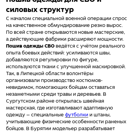
Пошив одежды для СВО и
силовых структур
С началом специальной военной операции спрос
на качественное обмундирование резко вырос.
По всей стране открываются новые мастерские,
а действующие фабрики расширяют мощности.
Пошив одежды СВО
ведётся с учётом реального
опыта боевых действий: усиливаются швы,
добавляются регулировки по фигуре,
используются ткани с улучшенной маскировкой.
Так, в Липецкой области волонтёры
Всё, что может быть полезным (макет,
организовали производство костюмов-
гайдлайны бренда):
невидимок, помогающих бойцам оставаться
Add files
незаметными среди травы и деревьев. В
Сургутском районе открылась швейная
мастерская, где изготавливают адаптивную
Отправить
одежду — специальные
футболки
и штаны,
учитывающие физические особенности раненых
бойцов. В Бурятии модельер разрабатывает