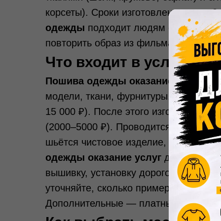
корсеты). Сроки изготовления — от 2
одежды
подходит людям с нестандарт
повторить образ из фильма или журн
Что входит в услуги ат
Пошива одежды оказание услуг
обы
модели, ткани, фурнитуры. Затем мас
15 000 ₽). После этого изготавливае
(2000–5000 ₽). Проводится первая пр
шьётся чистовое изделие, проводитс
одежды оказание услуг
для эксклюз
вышивку, установку дорогой фурниту
уточняйте, сколько примерок входит 
Дополнительные — платные.