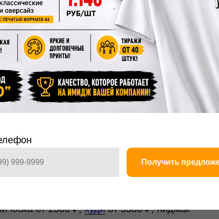
чтобы пошить одежду на
тного портного. Вот на что смотреть:
рупные планы швов), отзывы на
ие пробного образца (обязательно для
а заказ
частному мастеру может быть
ёт юридическую ответственность. При
са. Хороший мастер всегда даёт гарантию
ев) и оформляет квитанцию или договор.
елефон
дежды услуга в Москве
Получить предлож
ткани) в среднем стоит: футболка от 1000
ли юбка от 2500 ₽,
худи
от 3500 ₽, пиджак