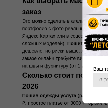
Как выбрать мастера, 
заказ
Это можно сделать в ателье или у час
портфолио с фото реальных работ (к
Яндекс.Картах или в соцсетях, налич
сложных моделей).
Пошить одежду н
дешевле, но риски выше. Ателье нес
заказе онлайн требуйте видео процес
на швы и фурнитуру (от 1 до 6 месяц
Ваш т
Сколько стоит пошив о
2026
Пошив одежды услуга
(работа, без 
₽, простое платье от 3000 ₽, брюки и