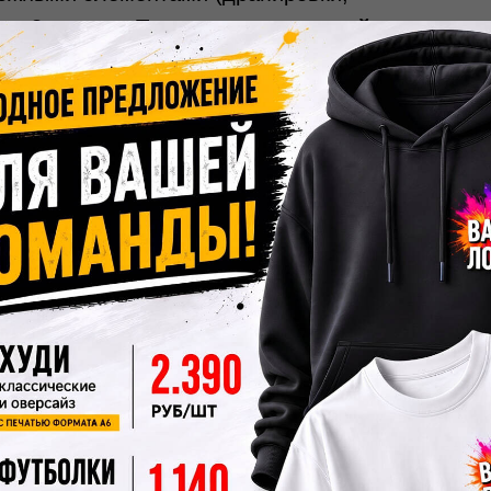
 до 8 недель.
Пошив эксклюзивной
ной фигурой, а также тем, кто хочет
ала.
елье
чно включает консультацию и выбор
тер снимает мерки и строит лекала (3000–
тся пробный образец из недорогой ткани
имерка, вносятся корректировки. Затем
я финальная примерка и выдача.
Пошива
ивных вещей может включать ручную
ры, создание сложных драпировок. Всегда
в стоимость (минимум 1–2).