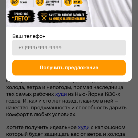
Они позволяют настроить посадку
капюшона по лицу.
Фурнитура.
Если капюшон застегивается,
обратите внимание на качество молнии или
пуговиц. В модели Kappa Kontroll,
Ваш телефон
например, используется необычная
застежка на пуговицы «моржовый клык» .
В конечном счете,
худи
с закрытым капюшоном
— это не просто дань моде или способ спрятаться
Получить предложение
от чужих взглядов. Это, прежде всего,
функциональная вещь, созданная для защиты от
холода, ветра и непогоды, прямая наследница
тех самых рабочих
худи
из Нью-Йорка 1930-х
годов. И, как и сто лет назад, главное в ней —
качество, продуманность и способность дарить
комфорт в любых условиях.
Хотите получить идеальное
худи
с капюшоном,
который будет защищать вас от ветра и холода