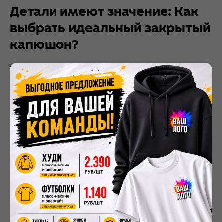
Детали имеют значение: Как
выбрать идеальный закрытый
капюшон?
При выборе
худи
с глубоким или
затягивающимся капюшоном стоит обратить
внимание на несколько важных моментов:
Материал.
Для защиты от ветра и холода
лучше всего подходят плотные ткани с
начесом. Например,
худи
от Zara (артикул
05431632) имеют теплую и мягкую начесную
ткань внутри из 81% хлопка . Модель FHM
Wave Zip выполнена из смеси 65% хлопка и
35% полиэстера , что обеспечивает баланс
комфорта и износостойкости.
Регулировка.
Наличие качественных
шнурков-кулисок с прочными
наконечниками — обязательное условие.