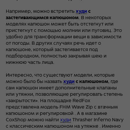
Например, можно встретить
худи
с
застегивающимся капюшоном
. В некоторых
моделях капюшон может быть отстегнут или
пристегнут с помощью молнии или пуговиц. Это
удобно для трансформации вещи в зависимости
от погоды. В других случаях речь идет о
капюшоне, который застегивается под
подбородком, полностью закрывая шею и
нижнюю часть лица.
Интересно, что существуют модели, которые
можно было бы назвать
худи
с капюшоном
, где
сам капюшон имеет дополнительные клапаны
или утяжки, позволяющие регулировать степень
«закрытости». На площадке RedFox
представлена модель FHM Wave Zip с втачным
капюшоном и регулировкой . А в магазине
CoxShop можно найти
худи
Thrasher Inferno Navy
с классическим капюшоном на утяжке . Именно