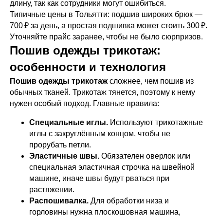
длину, так как сотрудники могут ошибиться.
Типичные цены в Тольятти: подшив широких брюк —
700 ₽ за день, а простая подшивка может стоить 300 ₽.
Уточняйте прайс заранее, чтобы не было сюрпризов.
Пошив одежды трикотаж:
Всё, что может быть полезным (макет, гайдлайны
особенности и технология
бренда):
Пошив одежды трикотаж
сложнее, чем пошив из
Add files
обычных тканей. Трикотаж тянется, поэтому к нему
нужен особый подход. Главные правила:
Отправить
Специальные иглы.
Используют трикотажные
иглы с закруглённым концом, чтобы не
прорубать петли.
Эластичные швы.
Обязателен оверлок или
специальная эластичная строчка на швейной
машине, иначе швы будут рваться при
растяжении.
Распошивалка.
Для обработки низа и
горловины нужна плоскошовная машина,