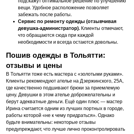
подскажут оптимальное решение по улучшению
вещи. Удобное расположение позволяет
забежать после работы.
Сервис по ремонту одежды (отзывчивая
девушка-администратор).
Клиенты отмечают,
что обращаются сюда при каждой
необходимости и всегда остаются довольны.
Пошив одежды в Тольятти:
отзывы и цены
Оставьте заявку
В Тольятти тоже есть мастера с «золотыми руками».
Клиенты рекомендуют ателье на Дзержинского, 25А,
Расскажите о вашей задаче, а мы вам поможем
где качественно подшивают брюки за приемлемую
цену. Девушки в этом ателье доброжелательны и
берут адекватные деньги. Ещё один плюс — мастер
Ирина считается одним из лучших портных в городе,
работы которой «не к чему придраться». Однако
будьте внимательны: некоторые отзывы
предупреждают, что лучше лично проконтролировать