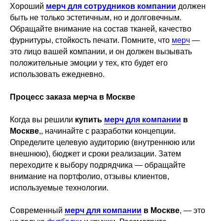
Хороший
мерч для сотрудников компании
должен
быть не только эстетичным, но и долговечным.
Обращайте внимание на состав тканей, качество
фурнитуры, стойкость печати. Помните, что
мерч
—
это лицо вашей компании, и он должен вызывать
положительные эмоции у тех, кто будет его
использовать ежедневно.
Процесс заказа мерча в Москве
Когда вы решили
купить
мерч для компании
в
Москве
,, начинайте с разработки концепции.
Определите целевую аудиторию (внутреннюю или
внешнюю), бюджет и сроки реализации. Затем
переходите к выбору подрядчика — обращайте
внимание на портфолио, отзывы клиентов,
используемые технологии.
Оставьте заявку
Современный
мерч для компании
в Москве
, — это
Расскажите о вашей задаче, а мы вам поможем