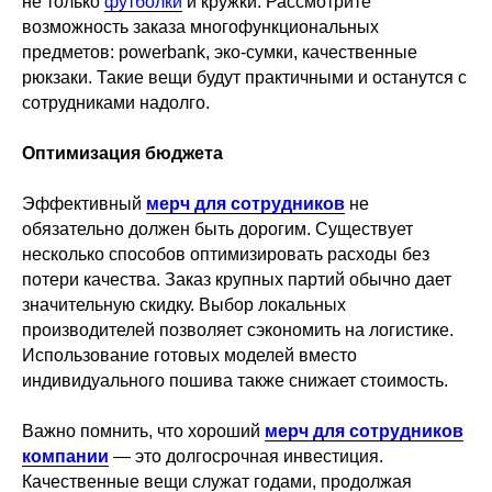
не только
футболки
и кружки. Рассмотрите
возможность заказа многофункциональных
предметов: powerbank, эко-сумки, качественные
рюкзаки. Такие вещи будут практичными и останутся с
сотрудниками надолго.
Оптимизация бюджета
Эффективный
мерч для сотрудников
не
обязательно должен быть дорогим. Существует
несколько способов оптимизировать расходы без
потери качества. Заказ крупных партий обычно дает
значительную скидку. Выбор локальных
Всё, что может быть полезным (макет, гайдлайны
производителей позволяет сэкономить на логистике.
бренда):
Использование готовых моделей вместо
Add files
индивидуального пошива также снижает стоимость.
Важно помнить, что хороший
мерч для сотрудников
Отправить
компании
— это долгосрочная инвестиция.
Качественные вещи служат годами, продолжая