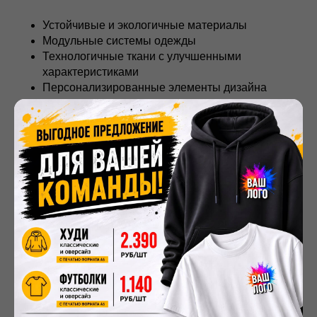
Устойчивые и экологичные материалы
Модульные системы одежды
Технологичные ткани с улучшенными
характеристиками
Персонализированные элементы дизайна
Производство мерча в Москве
активно внедряет
smart-решения — от одежды с интегрированными
технологиями до аксессуаров с цифровыми
интерфейсами.
Экономическая эффективность
Оптимизация затрат на
производство мерча в
Московской области
достигается за счет:
Эффективного планирования закупок
материалов
Использования местных производственных