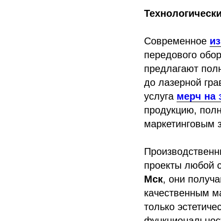
Технологическ
Современное
из
передового обо
предлагают полн
до лазерной гра
услуга
мерч на 
продукцию, пол
маркетинговым 
Производственн
проекты любой 
Мск
, они получ
качественным ма
только эстетиче
функциональнос