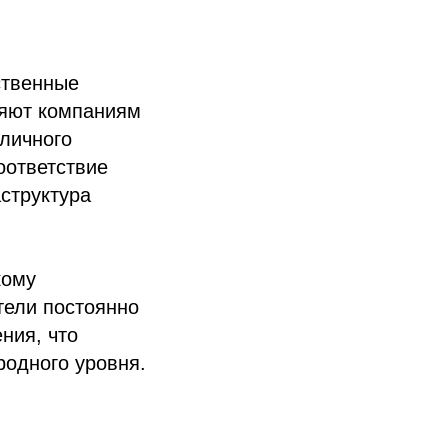
ственные
ляют компаниям
личного
оответствие
структура
кому
тели постоянно
ния, что
родного уровня.