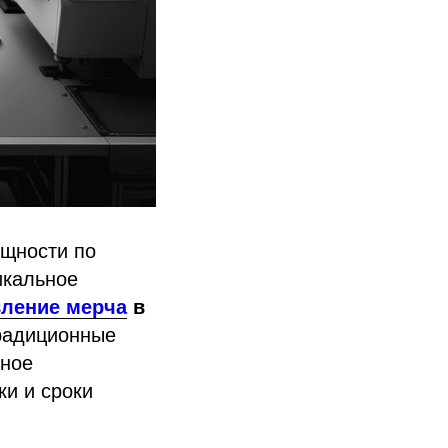
ощности по
икальное
вление мерча
в
традиционные
ьное
ки и сроки