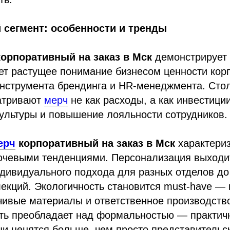
 сегмент: особенности и тренды
орпоративный на заказ в Мск
демонстрирует 
ает растущее понимание бизнесом ценности кор
 инструмента брендинга и HR-менеджмента. Сто
атривают
мерч
не как расходы, а как инвестици
ультуры и повышение лояльности сотрудников.
ерч
корпоративный на заказ в Мск
характериз
ючевыми тенденциями. Персонализация выходи
дивидуального подхода для разных отделов до
екций. Экологичность становится must-have —
чивые материалы и ответственное производств
ть преобладает над формальностью — практич
 ценятся больше, чем просто представительск