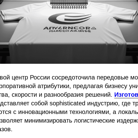
овой центр России сосредоточила передовые м
рпоративной атрибутики, предлагая бизнесу ун
тва, скорости и разнообразия решений.
Изгото
дставляет собой sophisticated индустрию, где 
ются с инновационными технологиями, а локал
зволяет минимизировать логистические издерж
зов.