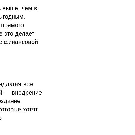
 выше, чем в
выгодным.
 прямого
е это делает
с финансовой
едлагая все
ий — внедрение
создание
которые хотят
о