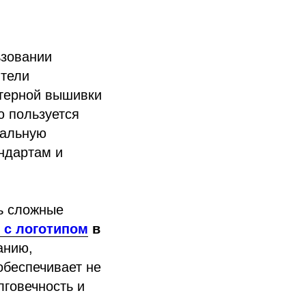
ьзовании
ители
ютерной вышивки
ю пользуется
кальную
ндартам и
ь сложные
 с логотипом
в
анию,
обеспечивает не
лговечность и