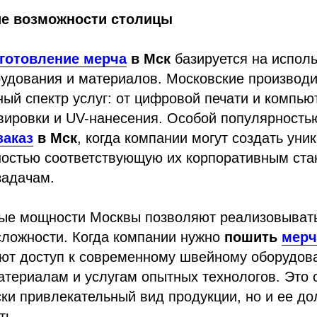
ие возможности столицы
готовление мерча
в Мск
базируется на испол
рудования и материалов. Московские производ
ый спектр услуг: от цифровой печати и компь
вировки и UV-нанесения. Особой популярность
заказ
в Мск
, когда компании могут создать уни
ностью соответствующую их корпоративным ста
задачам.
ые мощности Москвы позволяют реализовыват
сложности. Когда компании нужно
пошить
мерч
ают доступ к современному швейному оборудов
териалам и услугам опытных технологов. Это 
ски привлекательный вид продукции, но и ее до
ть.