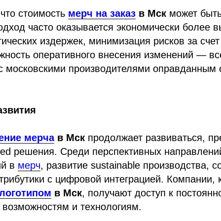
 что стоимость
мерч на заказ
в Мск
может быть
подход часто оказывается экономически более 
ических издержек, минимизация рисков за счет
жность оперативного внесения изменений — вс
 с московскими производителями оправданным 
азвития
ение мерча
в Мск
продолжает развиваться, пр
ated решения. Среди перспективных направлен
й в
мерч
, развитие sustainable производства, 
трибутики с цифровой интеграцией. Компании, 
 логотипом
в Мск
, получают доступ к постоянн
возможностям и технологиям.