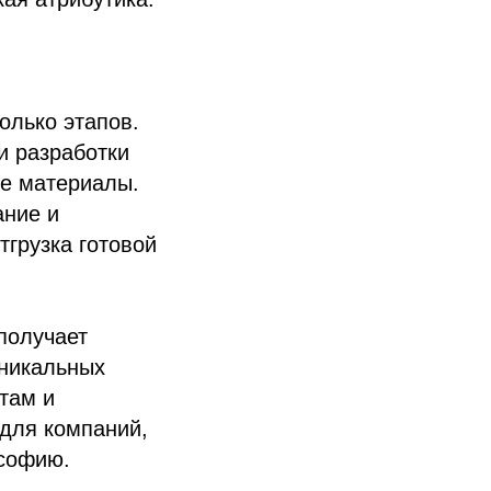
колько этапов.
и разработки
ые материалы.
ание и
тгрузка готовой
 получает
уникальных
там и
для компаний,
ософию.