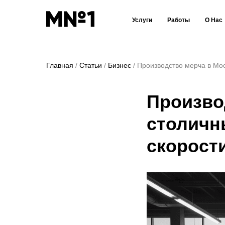
Услуги
Работы
О Нас
Главная
Статьи
Бизнес
Производство мерча в Мос
Произво
столичн
скорост