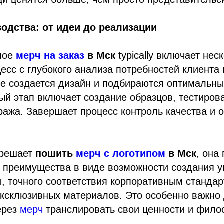
одства: от идеи до реализации
ное
мерч на заказ
в Мск
typically включает нес
есс с глубокого анализа потребностей клиента 
ее создается дизайн и подбираются оптимальн
й этап включает создание образцов, тестиров
ража. Завершает процесс контроль качества и о
 решает
пошить
мерч с логотипом
в Мск
, она
 преимущества в виде возможности создания 
 точного соответствия корпоративным стандар
эксклюзивных материалов. Это особенно важно 
ерез
мерч
транслировать свои ценности и фил