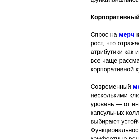
Корпоративный
Спрос на
мерч
к
рост, что отраж
атрибутики как
все чаще рассм
корпоративной к
Современный
м
несколькими кл
уровень — от ин
капсульных колл
выбирают устой
Функциональнос
комфортные вещи