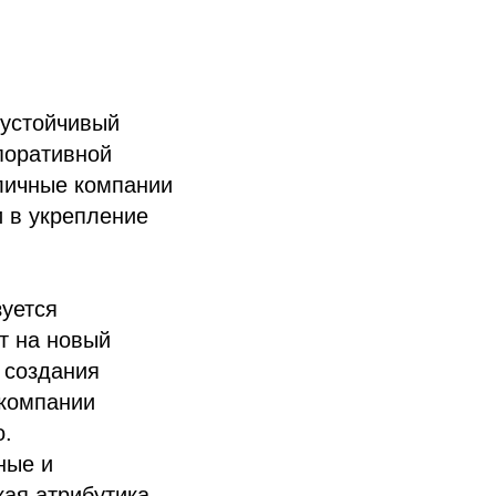
устойчивый
поративной
личные компании
и в укрепление
уется
т на новый
 создания
 компании
о.
ные и
ая атрибутика.