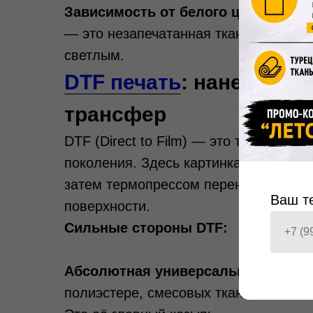
Зависимость от белого цвета осно
— это незапечатанная ткань, конечн
светлым.
DTF печать
: нанесение
трансфер
DTF (Direct to Film) — это технологи
поколения. Здесь картинка печатаетс
затем термопрессом переносится на 
Ваш т
поверхности.
Сильные стороны DTF:
Абсолютная универсальность по м
полиэстере, смесовых тканях, нейлон