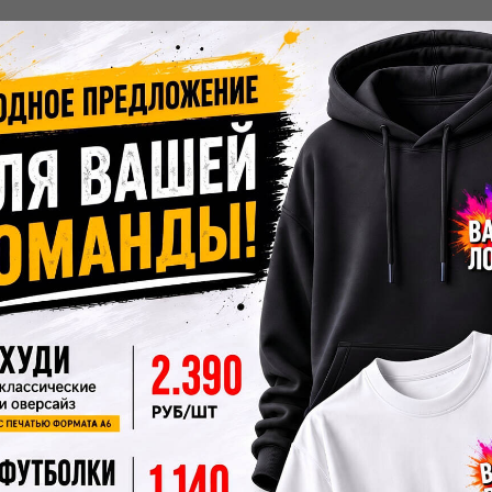
ние становится частью материала, не
оверхность остаётся гладкой.
ике.
На полиэстере (от 80% и выше) цвета
кими к стиркам, так как краситель
делий.
Технология не подразумевает
 можно только на светлую поверхность.
.
Работает ТОЛЬКО на синтетических
высоким содержанием полиэстера. На
ах сублимация невозможна.