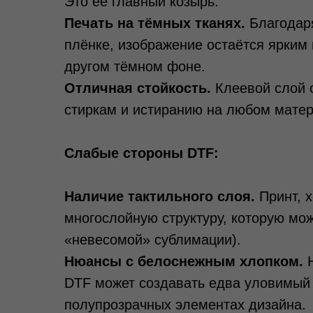
Это её главный козырь.
Печать на тёмных тканях.
Благодаря
плёнке, изображение остаётся ярким
другом тёмном фоне.
Отличная стойкость.
Клеевой слой о
стиркам и истиранию на любом матер
Слабые стороны DTF:
Наличие тактильного слоя.
Принт, х
многослойную структуру, которую мож
«невесомой» сублимации).
Нюансы с белоснежным хлопком.
Н
DTF может создавать едва уловимый 
полупрозрачных элементах дизайна.