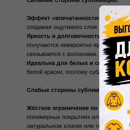
Сильные стороны сублимации:
Эффект «впечатанности».
Изображе
создавая ощутимого слоя. На ощупь п
Яркость и долговечность на синтет
получаются невероятно яркими и стой
связывается с волокнами.
Идеальна для белых и светлых из
белой краски, поэтому сублимировать
Слабые стороны сублимации:
Жёсткое ограничение по материалу
полимерных покрытиях или тканях с 
натуральном хлопке или тёмных цвет