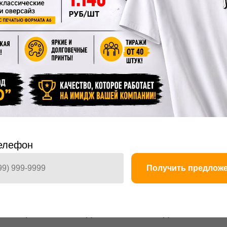
вы.
Так как белые участки на изображении
ый продукт должен быть белым или очень
 через многослойный
я переводного изображения нового
я на плёнку, снабжается клеевым слоем и
изделие, «привариваясь» к его
елефон
Получить предлож
атериалам.
Работает на хлопке,
е, шерсти, коже и даже готовых изделиях.