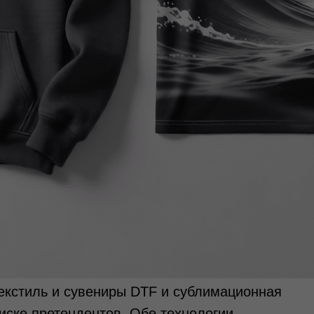
екстиль и сувениры DTF и сублимационная
иске претендентов. Обе технологии