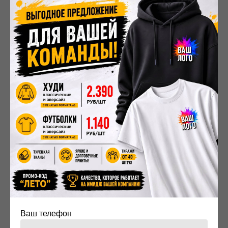
сотрудников по всему миру это станет вызовом,
решить который помогут цифровые платформы для
индивидуального заказа, интегрированные с
системой логистики.
Капсульность и коллаборации:
атрибутика как искусство
Чтобы выделиться, бренды будут двигаться в сторону
ограниченных коллекций и неожиданных партнерств.
Мерч будущего
— это не масс-маркет, а капсульные
дропы, созданные в коллаборации с известными
дизайнерами, цифровыми художниками или даже
брендами из смежных индустрий.
Такой подход:
Создает ажиотаж и ощущение эксклюзивности.
Ваш телефон
Повышает лояльность, превращая сотрудников