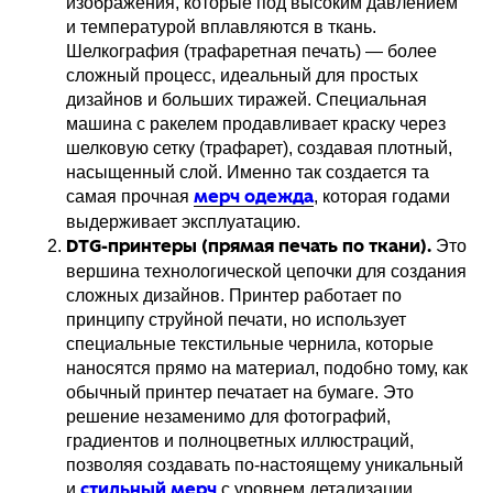
изображения, которые под высоким давлением
и температурой вплавляются в ткань.
Шелкография (трафаретная печать) — более
сложный процесс, идеальный для простых
дизайнов и больших тиражей. Специальная
машина с ракелем продавливает краску через
шелковую сетку (трафарет), создавая плотный,
насыщенный слой. Именно так создается та
самая прочная
, которая годами
мерч одежда
выдерживает эксплуатацию.
Это
DTG-принтеры (прямая печать по ткани).
вершина технологической цепочки для создания
сложных дизайнов. Принтер работает по
принципу струйной печати, но использует
специальные текстильные чернила, которые
наносятся прямо на материал, подобно тому, как
обычный принтер печатает на бумаге. Это
решение незаменимо для фотографий,
градиентов и полноцветных иллюстраций,
позволяя создавать по-настоящему уникальный
и
с уровнем детализации,
стильный мерч